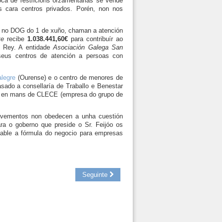
oca de restricións orzamentarias se vende
s cara centros privados. Porén, non nos
ica no DOG do 1 de xuño, chaman a atención
te
recibe
1.038.441,60€
para contribuír ao
o Rey. A entidade
Asociación Galega San
seus centros de atención a persoas con
alegre
(Ourense) e o centro de menores de
sado a consellaría de Traballo e Benestar
u en mans de CLECE (empresa do grupo de
ovementos non obedecen a unha cuestión
ra o goberno que preside o Sr. Feijóo os
viable a fórmula do negocio para empresas
Seguinte