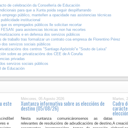
acto de celebración da Consellería de Educación
ndicionais para que a Xunta poida seguir despilfarrando
 emprego público, manteñen a opacidade nas asistencias técnicas
 publicidade institucional
que os empregados públicos lle solicitan recortar
a FESAN: para asistencias técnicas non hai recortes
mortizacions e en defensa dos servizos públicos
 de traballo tras formalizar un contrato coa empresa de Florentino Pérez
 dos servizos sociais públicos
privatizacións dos centros "Santiago Apóstolo"e "Souto de Leixa"
ción sobre as privatizacións dos CEE de A Coruña
encias privadas
os servizos sociais públicos
al de Educación
Mércores, 05 Agosto 2026
Martes, 
u este
Xuntanza informativa sobre as eleccións de
Cadro d
destino (05/08/26)
carácte
elecció
scindíbel
Nesta xuntanza comunicáronsenos as datas
eres e
relevantes de resolucións de adxudicacións de destino,
A creació