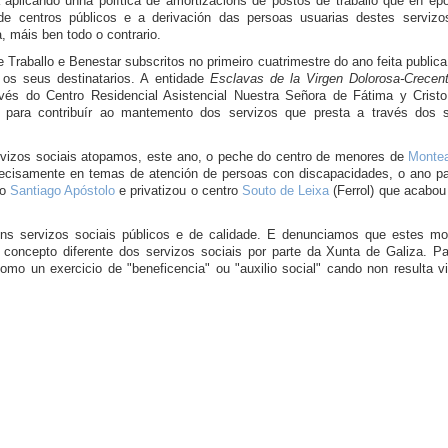
á aplicando unha política de amortizacións de postos de traballo que en ép
de centros públicos e a derivación das persoas usuarias destes servizo
, máis ben todo o contrario.
e Traballo e Benestar subscritos no primeiro cuatrimestre do ano feita publ
 os seus destinatarios. A entidade
Esclavas de la Virgen Dolorosa-Crecen
vés do Centro Residencial Asistencial Nuestra Señora de Fátima y Crist
para contribuír ao mantemento dos servizos que presta a través dos 
rvizos sociais atopamos, este ano, o peche do centro de menores de
Monte
precisamente en temas de atención de persoas con discapacidades, o ano pa
do
Santiago Apóstolo
e
privatizou o centro
Souto de Leixa
(Ferrol) que acabo
s servizos sociais públicos e de calidade. E denunciamos que estes m
concepto diferente dos servizos sociais por parte da Xunta de Galiza. Pa
omo un exercicio de "beneficencia" ou "auxilio social" cando non resulta 