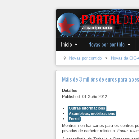
Inicio
Novas por contido
Novas por contido
>
Novas da CIG-
Máis de 3 millóns de euros para a xes
Detalles
Published: 01 Xuño 2012
Outras informacións
Asambleas, mobilizacións
Ferrol
Mentres non hai cartos para os centros pú
privadas de carácter relixioso.
Fonte: rela