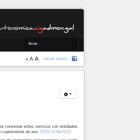
A
A
Iniciar sesión
A
ara conveniar estes servizos con entidades
o cuatrimestre do ano.
DOG 01/06/2012
.