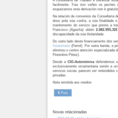
A consellaría de Traballo e Benestar est
facilmente. Tras isto veñen os peches 
esquezamos esta derivación non é gratuíta
Na relación de convenios da Consellaría d
dous pola súa contía, a súa finalidade e
mantemento do servizo que presta a tra
Francisco (Agasfra)
obtén
2.082.955,32€
discapacidade da súa titularidade.
Do outro lado deste financiamento dos se
Soutomaior
(Ferrol). Por outra banda, e 
eliminou
o centro atención especializada 
Florentino Pérez).
Desde a
CIG-Autonómica
defendemos un
exclusivamente orzamentaria senón
a un 
servizos socias parecen ser entendidos c
privadas.
Nota remitida aos medios
Prev
Novas relacionadas