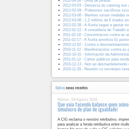
2011-04-26 - Unha de piratas
2012-03-03 - Denuncia do catering nun 
2012-02-09 - Pídesenos sacrificios inco
2012-03-08 - Mentres toman medidas no
2012-03-08 - 1,2 millóns de € tirados en
2012-02-28 - A Xunta segue a gastar no 
2012-02-22 - A consellaría de Traballo 
2011-02-18 - Concentracion contra as a
2011-02-17 - A Xunta amortiza 51 postos
2010-12-02 - Contra o desmantelamento
2010-11-22 - Manifestacións contra as 
2010-10-15 - Información da Administra
2011-01-12 - Cartos públicos para resid
2010-12-13 - Non ao desmantelamento d
2010-11-29 - Reunión co secretario xer
Outras
novas recentes
Martes, 04 Agosto 2026
Que vaia facendo balance quen asino
simulacro de plan de igualdade!
A CIG reclama o rexistro retributivo, impre
para analizar a fenda retributiva entre mull