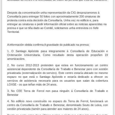
Despois da concentración unha representación da CIG desprazamonos á
Consellaría para entregar 50 folios con aproximadamente 200 sinaturas de
protesta contra esta decisión da Consellaría. Unha vez no edificio e, para
entregar as sinaturas e pedir información oficial sobre as noticias aparecidas na
prensa e que se tiña dado ao Comité, solicitamos unha entrevista co Xefe
Territorial.
A información obtida confirma A gravidade do publicado na prensa:
1. O Santiago Apóstolo pasa integramente á Consellaría de Educación e
Ordenación Universitaria. Como resultado desta operación propoñen 19
amortizacións.
2. No curso 2012-2013 pretenden que estea en funcionamento un centro
asistencial dependente da Consellaría de Traballo e Benestar pero con xestión
privatizada (externalización do servizo). Este centro estaría ubicado no mesmo
espazo no que está o Santiago Apóstolo e estaría dedicado a ofrecer os
servizos de asistencia necesario para os usuarios que saian da cobertura
LOXSE - os que teñan máis de 24 anos.
3. No CEE Terra de Ferrol non pasa ninguén á Consellaría de Traballo e
Benestar
4. No edificio novo construído no espazo do Terra de Ferrol, funcionará un
centro da Consellaría de Traballo e Benestar, denominado Souto de Leixa, con
xestión privatizada (tamén para atender aos maiores de 24 anos).