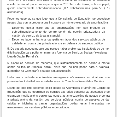
Tendo en conta estes dous últimos puntos e aínda que sobre isto non dixo nada
o xefe territorial, podemos esperar que o CEE Terra de Ferrol, sobre o papel,
quede enormemente sobredimensionado [117 traballadores/as para 50 (+/-)
alumnos/as].
Podemos esperar, xa que logo, que a Consellaría de Educación se descolgue
nestes días cunha proposta que incorpore un número elevado de amortizacións.
Debemos deixar claro que as amortizacións non son produto do
sobredimensionamento do centro senón da opción privatizadora da
xestión do servizo da área asistencial.
Debemos facer unha forte campaña en favor dos servizos públicos de
calidade, en contra das privatizacións e en defensa do emprego público.
5. De pasada quedou no aire que parece haber problemas insalvábeis ou de moi
difícil solución para poñer en marcha a Axencia de Servizos Sociais ('excelente
idea de Xabier Ferreira').
6. Sobre os centros de menores, que sistematicamente se deixan á marxe
cando se fala da Axencia, deixou claro que, se non pasan para a Axencia,
quedarían na Consellaría coa súa actual situación.
Unha vez concluída a entrevista entregamos oficialmente as sinaturas coa
protesta dos traballadores e traballadoras do Complexo Xuvenil das Mariñas.
Diante de todo isto debemos esixir desde as Asembleas e tamén no Comité de
Educación, que se coordinen os comités das dúas consellarías afectadas e se
organizen mobilizacións conxuntas contra as amortizacións de postos o contra
a privatizacións da xestión dos servizos públicos cunha perspectiva de dar
cabida e iniciativa a cantas organizacións poidan estar interesadas no
mantemento dos servizos públicos e de calidade.