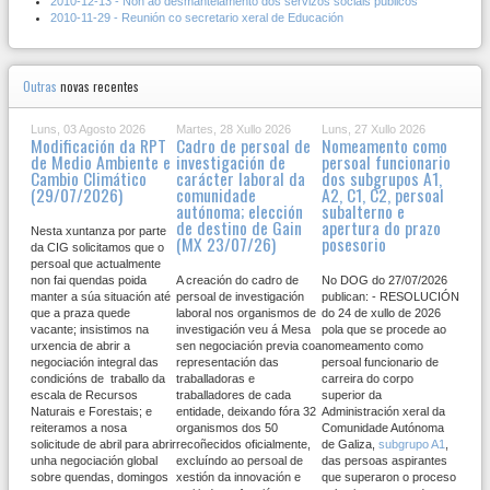
2010-12-13 - Non ao desmantelamento dos servizos sociais públicos
2010-11-29 - Reunión co secretario xeral de Educación
Outras
novas recentes
Luns, 03 Agosto 2026
Martes, 28 Xullo 2026
Luns, 27 Xullo 2026
Modificación da RPT
Cadro de persoal de
Nomeamento como
de Medio Ambiente e
investigación de
persoal funcionario
Cambio Climático
carácter laboral da
dos subgrupos A1,
(29/07/2026)
comunidade
A2, C1, C2, persoal
autónoma; elección
subalterno e
de destino de Gain
apertura do prazo
Nesta xuntanza por parte
(MX 23/07/26)
posesorio
da CIG solicitamos que o
persoal que actualmente
non fai quendas poida
A creación do cadro de
No DOG do 27/07/2026
manter a súa situación até
persoal de investigación
publican: - RESOLUCIÓN
que a praza quede
laboral nos organismos de
do 24 de xullo de 2026
vacante; insistimos na
investigación veu á Mesa
pola que se procede ao
urxencia de abrir a
sen negociación previa coa
nomeamento como
negociación integral das
representación das
persoal funcionario de
condicións de traballo da
traballadoras e
carreira do corpo
escala de Recursos
traballadores de cada
superior da
Naturais e Forestais; e
entidade, deixando fóra 32
Administración xeral da
reiteramos a nosa
organismos dos 50
Comunidade Autónoma
solicitude de abril para abrir
recoñecidos oficialmente,
de Galiza,
subgrupo A1
,
unha negociación global
excluíndo ao persoal de
das persoas aspirantes
sobre quendas, domingos
xestión da innovación e
que superaron o proceso