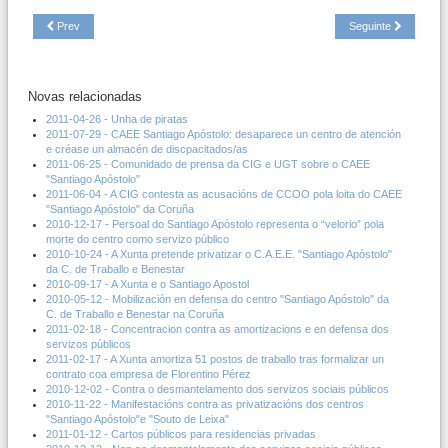
Prev
Seguinte
Novas relacionadas
2011-04-26 - Unha de piratas
2011-07-29 - CAEE Santiago Apóstolo: desaparece un centro de atención
e créase un almacén de discpacitados/as
2011-06-25 - Comunidado de prensa da CIG e UGT sobre o CAEE
"Santiago Apóstolo"
2011-06-04 - A CIG contesta as acusacións de CCOO pola loita do CAEE
"Santiago Apóstolo" da Coruña
2010-12-17 - Persoal do Santiago Apóstolo representa o “velorio” pola
morte do centro como servizo público
2010-10-24 - A Xunta pretende privatizar o C.A.E.E. "Santiago Apóstolo"
da C. de Traballo e Benestar
2010-09-17 - A Xunta e o Santiago Apostol
2010-05-12 - Mobilización en defensa do centro "Santiago Apóstolo" da
C. de Traballo e Benestar na Coruña
2011-02-18 - Concentracion contra as amortizacions e en defensa dos
servizos públicos
2011-02-17 - A Xunta amortiza 51 postos de traballo tras formalizar un
contrato coa empresa de Florentino Pérez
2010-12-02 - Contra o desmantelamento dos servizos sociais públicos
2010-11-22 - Manifestacións contra as privatizacións dos centros
"Santiago Apóstolo"e "Souto de Leixa"
2011-01-12 - Cartos públicos para residencias privadas