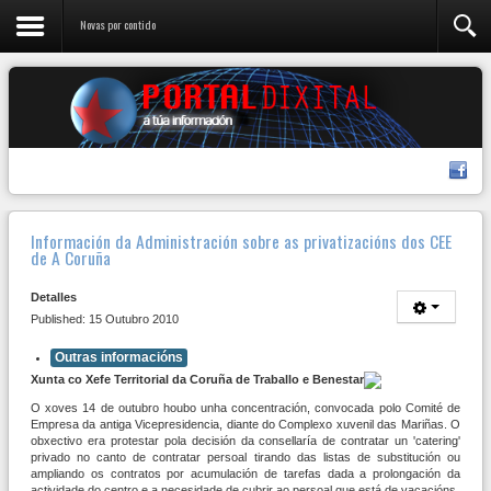
Novas por contido
Información da Administración sobre as privatizacións dos CEE
de A Coruña
Detalles
Published: 15 Outubro 2010
Outras informacións
Xunta co Xefe Territorial da Coruña de Traballo e Benestar
O xoves 14 de outubro houbo unha concentración, convocada polo Comité de
Empresa da antiga Vicepresidencia, diante do Complexo xuvenil das Mariñas. O
obxectivo era protestar pola decisión da consellaría de contratar un 'catering'
privado no canto de contratar persoal tirando das listas de substitución ou
ampliando os contratos por acumulación de tarefas dada a prolongación da
actividade do centro e a necesidade de cubrir ao persoal que está de vacacións.