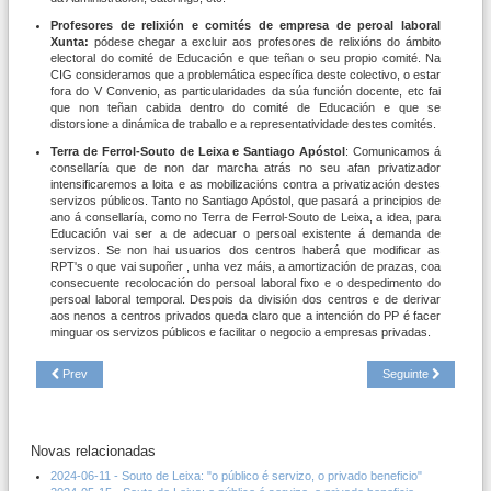
Profesores de relixión e comités de empresa de peroal laboral
Xunta:
pódese chegar a excluir aos profesores de relixións do ámbito
electoral do comité de Educación e que teñan o seu propio comité. Na
CIG consideramos que a problemática específica deste colectivo, o estar
fora do V Convenio, as particularidades da súa función docente, etc fai
que non teñan cabida dentro do comité de Educación e que se
distorsione a dinámica de traballo e a representatividade destes comités.
Terra de Ferrol-Souto de Leixa e Santiago Apóstol
: Comunicamos á
consellaría que de non dar marcha atrás no seu afan privatizador
intensificaremos a loita e as mobilizacións contra a privatización destes
servizos públicos. Tanto no Santiago Apóstol, que pasará a principios de
ano á consellaría, como no Terra de Ferrol-Souto de Leixa, a idea, para
Educación vai ser a de adecuar o persoal existente á demanda de
servizos. Se non hai usuarios dos centros haberá que modificar as
RPT's o que vai supoñer , unha vez máis, a amortización de prazas, coa
consecuente recolocación do persoal laboral fixo e o despedimento do
persoal laboral temporal. Despois da división dos centros e de derivar
aos nenos a centros privados queda claro que a intención do PP é facer
minguar os servizos públicos e facilitar o negocio a empresas privadas.
Prev
Seguinte
Novas relacionadas
2024-06-11 - Souto de Leixa: "o público é servizo, o privado beneficio"