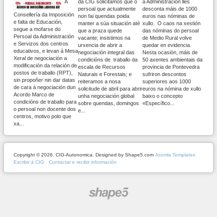
A
da CIG solicitamos que o
a Administración lles
persoal que actualmente
desconta máis de 1000
Consellería da Imposición
non fai quendas poida
euros nas nóminas de
e falta de Educación,
manter a súa situación até
xullo. O caos na xestión
segue a mofarse do
que a praza quede
das nóminas do persoal
Persoal da Administración
vacante; insistimos na
de Medio Rural volve
e Servizos dos centros
urxencia de abrir a
quedar en evidencia.
educativos, e levan á Mesa
negociación integral das
Nesta ocasión, máis de
Xeral de negociación a
condicións de traballo da
50 axentes ambientais da
modificación da relación de
escala de Recursos
provincia de Pontevedra
postos de traballo (RPT),
Naturais e Forestais; e
sufriron descontos
sin propoñer nin dar datas
reiteramos a nosa
superiores aos 1000
de cara á negociación dun
solicitude de abril para abrir
euros na nómina de xullo
Acordo Marco de
unha negociación global
baixo o concepto
condicións de traballo para
sobre quendas, domingos
«Específico...
o persoal non docente dos
e...
centros, motivo polo que
xa...
Copyright © 2026. CIG-Autonomica. Designed by Shape5.com
Joomla Templates
Escribir á CIG
Contactar e recibir información