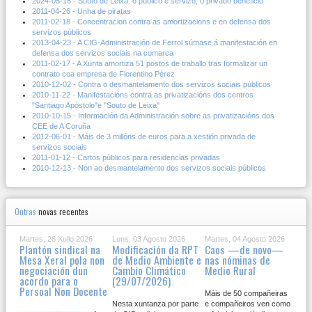
2024-05-15 - Souto de Leixa: o público é servizo, o privado beneficio
2011-04-26 - Unha de piratas
2011-02-18 - Concentracion contra as amortizacions e en defensa dos
servizos públicos
2013-04-23 - A CIG-Administración de Ferrol súmase á manifestación en
defensa dos servizos sociais na comarca
2011-02-17 - A Xunta amortiza 51 postos de traballo tras formalizar un
contrato coa empresa de Florentino Pérez
2010-12-02 - Contra o desmantelamento dos servizos sociais públicos
2010-11-22 - Manifestacións contra as privatizacións dos centros
"Santiago Apóstolo"e "Souto de Leixa"
2010-10-15 - Información da Administración sobre as privatizacións dos
CEE de A Coruña
2012-06-01 - Máis de 3 millóns de euros para a xestión privada de
servizos sociais
2011-01-12 - Cartos públicos para residencias privadas
2010-12-13 - Non ao desmantelamento dos servizos sociais públicos
Outras
novas recentes
Martes, 28 Xullo 2026
Luns, 03 Agosto 2026
Martes, 04 Agosto 2026
Plantón sindical na
Modificación da RPT
Caos —de novo—
Mesa Xeral pola non
de Medio Ambiente e
nas nóminas de
negociación dun
Cambio Climático
Medio Rural
acordo para o
(29/07/2026)
Persoal Non Docente
Máis de 50 compañeiras
Nesta xuntanza por parte
e compañeiros ven como