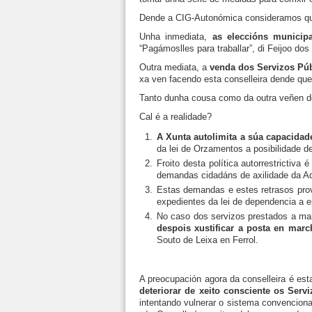
Dende a CIG-Autonómica consideramos que
Unha inmediata,
as eleccións municipa
“Pagámoslles para traballar”, di Feijoo do
Outra mediata, a
venda dos Servizos Púb
xa ven facendo esta conselleira dende qu
Tanto dunha cousa como da outra veñen d
Cal é a realidade?
A Xunta autolimita a súa capacidad
da lei de Orzamentos a posibilidade de
Froito desta política autorrestrictiva 
demandas cidadáns de axilidade da Ad
Estas demandas e estes retrasos pro
expedientes da lei de dependencia a 
No caso dos servizos prestados a maio
despois xustificar a posta en march
Souto de Leixa en Ferrol.
A preocupación agora da conselleira é es
deteriorar de xeito consciente os Serv
intentando vulnerar o sistema convencion