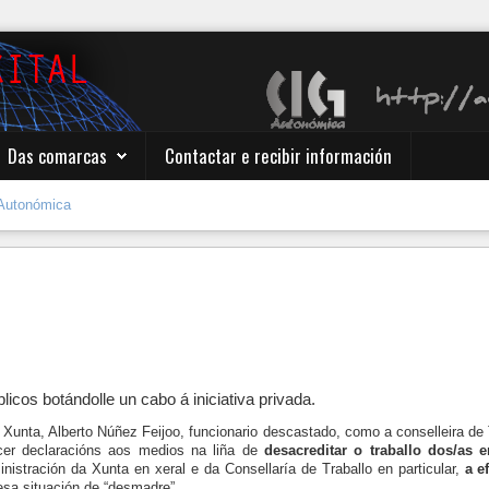
Das comarcas
Contactar e recibir información
Autonómica
icos botándolle un cabo á iniciativa privada.
 Xunta, Alberto Núñez Feijoo, funcionario descastado, como a conselleira de T
acer declaracións aos medios na liña de
desacreditar o traballo dos/as 
istración da Xunta en xeral e da Consellaría de Traballo en particular,
a e
esa situación de “desmadre”.