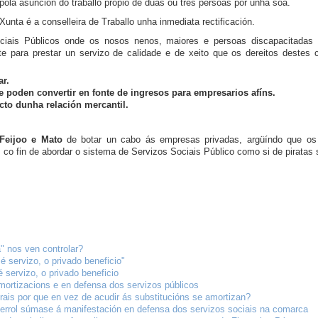
pola asunción do traballo propio de dúas ou tres persoas por unha soa.
nta é a conselleira de Traballo unha inmediata rectificación.
ais Públicos onde os nosos nenos, maiores e persoas discapacitadas p
te para prestar un servizo de calidade e de xeito que os dereitos destes 
r.
 poden convertir en fonte de ingresos para empresarios afíns.
to dunha relación mercantil.
 Feijoo e Mato
de botar un cabo ás empresas privadas, argüíndo que os s
 co fin de abordar o sistema de Servizos Sociais Público como si de piratas 
" nos ven controlar?
é servizo, o privado beneficio"
é servizo, o privado beneficio
mortizacions e en defensa dos servizos públicos
borais por que en vez de acudir ás substitucións se amortizan?
Ferrol súmase á manifestación en defensa dos servizos sociais na comarca