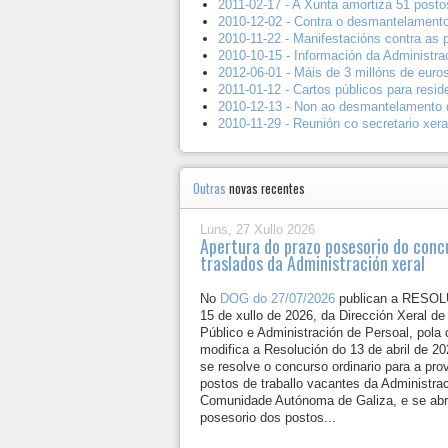
2011-02-17 - A Xunta amortiza 51 postos
2010-12-02 - Contra o desmantelamento
2010-11-22 - Manifestacións contra as 
2010-10-15 - Información da Administra
2012-06-01 - Máis de 3 millóns de euros
2011-01-12 - Cartos públicos para resid
2010-12-13 - Non ao desmantelamento d
2010-11-29 - Reunión co secretario xer
Outras
novas recentes
Luns, 27 Xullo 2026
Apertura do prazo posesorio do conc
traslados da Administración xeral
No
DOG do 27/07/2026
publican a RESO
15 de xullo de 2026, da Dirección Xeral d
Público e Administración de Persoal, pola
modifica a Resolución do 13 de abril de 2
se resolve o concurso ordinario para a pro
postos de traballo vacantes da Administrac
Comunidade Autónoma de Galiza, e se abr
posesorio dos postos...