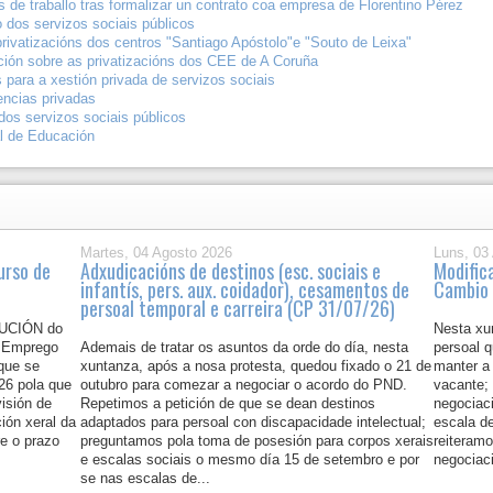
 de traballo tras formalizar un contrato coa empresa de Florentino Pérez
 dos servizos sociais públicos
privatizacións dos centros "Santiago Apóstolo"e "Souto de Leixa"
ción sobre as privatizacións dos CEE de A Coruña
 para a xestión privada de servizos sociais
encias privadas
os servizos sociais públicos
al de Educación
Martes, 04 Agosto 2026
Luns, 03
urso de
Adxudicacións de destinos (esc. sociais e
Modific
infantís, pers. aux. coidador), cesamentos de
Cambio 
persoal temporal e carreira (CP 31/07/26)
LUCIÓN do
Nesta xu
e Emprego
Ademais de tratar os asuntos da orde do día, nesta
persoal 
 que se
xuntanza, após a nosa protesta, quedou fixado o 21 de
manter a
026 pola que
outubro para comezar a negociar o acordo do PND.
vacante; 
visión de
Repetimos a petición de que se dean destinos
negociaci
ión xeral da
adaptados para persoal con discapacidade intelectual;
escala de
e o prazo
preguntamos pola toma de posesión para corpos xerais
reiteramo
e escalas sociais o mesmo día 15 de setembro e por
negociac
se nas escalas de...