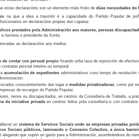
 estas declaracións son un elemento máis froito de
dúas necesidades do 
is
na que a idea a trasmitir é a capacidade do Partido Popular de poñ
s funcionarios en declaracións propias dun capataz.
licos prestados pola Administración aos maiores, persoas discapacitad
e a nomeou o presidente da Xunta.
erivadas as declaracións aos medios.
e de contar con persoal propio
fixando unha taxa de reposición de efectiv
 contratar persoal interino ou temporal.
é a
acumulación de expedientes
administrativos cuxo tempo de resolución 
ministración.
vocados conscientemente dan lugar a
medidas privatizadoras
, como por e
empresas de excargos do Partido Popular.
res, nenos ou discapacitados, en centros da Consellaría de Traballo, a prá
a da iniciativa privada
en centros feitos pola consellaría e con contrato
tablecer un
sistema de Servizos Sociais onde as empresas privadas poid
izos Sociais públicos, laminando o Convenio Colectivo, a única barreir
al alegando que supón un gasto para a Administración, asombrándose do núm