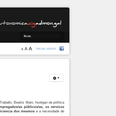
A
A
Iniciar sesión
A
raballo, Beatriz Mato, hooligan da política
empregados/as públicos/as, os servizos
ficiencia dos mesmos
e a necesidade de