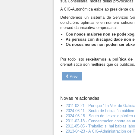
súa Consellaría, moitas delas provocadas 
A CIG-Autonómica esixe ao presidente da Xu
Defendemos un sistema de Servizos Soci
condicións óptimas e en número suficien
merced da iniciativa empresarial.
Cos nosos maiores non se pode xoga
As persoas con discapacidade non se
Os nosos nenos non poden ser obxec
Por todo isto
rexeitamos a política de
crematístico son mellores que os públicos,
Prev
Novas relacionadas
2011-02-21 - Por que "La Voz de Galicia
2024-06-11 - Souto de Leixa: "o público 
2024-05-15 - Souto de Leixa: o público 
2011-02-18 - Concentracion contra as a
2011-05-05 - Traballo: si hai baixas la
2013-04-23 - A CIG-Administración de 