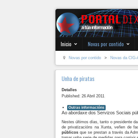
Inicio
Novas por contido
Novas por contido
>
Novas da CIG-
Unha de piratas
Detalles
Published: 26 Abril 2011
Outras informacións
Ao abordaxe dos Servizos Sociais públ
Nestes últimos días, tanto o presidente da
de privatizacións na Xunta, veñen de f
públicos
que se prestan a través da Admin
tomar unha serie de medidas para corrixir 