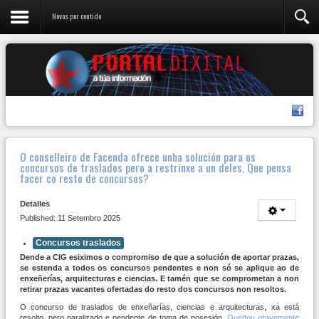
Novas por contido
O conselleiro de Facenda ofrece unha solución para os
concursos de traslados pero a restrinxe a un deles. Que pensa
facer co resto de concursos?
Detalles
Published: 11 Setembro 2025
Concursos traslados
Dende a CIG esiximos o compromiso de que a solución de aportar prazas,
se estenda a todos os concursos pendentes e non só se aplique ao de
enxeñerías, arquitecturas e ciencias. E tamén que se comprometan a non
retirar prazas vacantes ofertadas do resto dos concursos non resoltos.
O concurso de traslados de enxeñarías, ciencias e arquitecturas, xa está
resolto, pero paralizado e pendente de toma de posesión.
Quedou gravemente