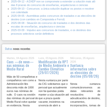
2025-09-12 - A DXEP non se compromete a estender a solución mais aló
das 8 prazas do concurso de enxeñarías, arquitecturas e ciencias
2025-09-10 - Concursos: a única solución duplicar os postos e resolver
con celeridade
2025-09-05 - Asembleas polos concursos de traslados e as eleccións de
destino (con cambios en Compostela e Ferrol)
2025-08-08 - Situación do concurso de traslados e dos destinos das
escalas de enxeñarías, arquitectura e ciencias
2025-03-09 - Impulso aos concursos de traslados, e os destinos dos
procesos selectivos serán definitivos
Outras
novas recentes
Martes, 04 Agosto 2026
Luns, 03 Agosto 2026
Mércores, 05 Agosto
Caos —de novo—
Modificación da RPT
2026
nas nóminas de
de Medio Ambiente e
Xuntanza
Medio Rural
Cambio Climático
informativa sobre
(29/07/2026)
as eleccións de
destino (05/08/26)
Máis de 50 compañeiras e
compañeiros ven como a
Nesta xuntanza por parte
Administración lles
da CIG solicitamos que o
Nesta xuntanza
desconta máis de 1000
persoal que actualmente
comunicáronsenos as
euros nas nóminas de
non fai quendas poida
datas relevantes de
xullo. O caos na xestión
manter a súa situación até
resolucións de
das nóminas do persoal de
que a praza quede
adxudicacións de destino,
Medio Rural volve quedar
vacante; insistimos na
cesamentos,
en evidencia. Nesta
urxencia de abrir a
incorporacións, tomas de