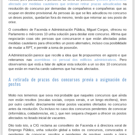
afectado por medidas cautelares que ordenan retirar prazas adxudicadas
na
resolución do concurso por demandas de compañeiros e compañeiras que as
ocupan en destino provisional. As persoas ás que se lles adxudicou no concurso
un deses postos, quedarían fora do mesmo, tendo que retornar ao seu posto de
orixe.
O conselleiro de Facenda e Administración Pública, Miguel Corgos, ofreceu no
Parlamento o mércores 10 unha solución para desliar este concurso. Afirma que
negociarán coas oito persoas que concursaron e que están afectadas polas
medidas cautelares para ofrecerlles un posto alternativo, incluso coa posibilidade
de mudar a RPT, e permitir a toma de posesión.
A Administración parece que recolle a idea que lle propuxemos en agosto e que
reiteramos nas
asembleas co persoal dos edificios administrativos
. Pero
observamos que está a falar de aplicar esta solución a un so dos 10 concursos
que están en marcha cando sabemos que hai mais afectados.
A retirada de prazas dos concursos previa a asignación de
postos
Moito nos tememos que sexa moi probable que naqueles concursos que aínda
non están resoltos (escalas sociais, corpos xerais, e un longo etcétera), tiren
por outro camiño: directamente retirar postos vacantes ofertados no concurso
antes da resolución. Ou incluso no caso dos concursos pendentes de convocar
(informática, coidadores/as, etc.), que nen sequera cheguen a ofrecer os postos
afectados no listado inicial de vacantes.
Dito todo isto, a CIG reclama ao conselleiro de Facenda e á directora xeral de
Emprego Público, unha solución global a todos os concursos, convocados e
pendentes de convocar, resoltos e pendentes de resolver, sendo a única