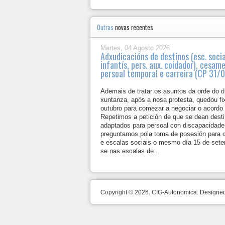
Outras
novas recentes
Martes, 04 Agosto 2026
Adxudicacións de destinos (esc. socia
infantís, pers. aux. coidador), cesam
persoal temporal e carreira (CP 31/
Ademais de tratar os asuntos da orde do d
xuntanza, após a nosa protesta, quedou fi
outubro para comezar a negociar o acordo
Repetimos a petición de que se dean dest
adaptados para persoal con discapacidade 
preguntamos pola toma de posesión para c
e escalas sociais o mesmo día 15 de sete
se nas escalas de...
Copyright © 2026. CIG-Autonomica. Design