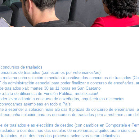
concursos de traslados
 concursos de traslados (comezamos por veterinarios/as)
a reclama unha solución inmediata á parálise dos concursos de traslados (Co
da administración especial para poder finalizar o concurso de enxeñarías, ar
de traslados xa!: martes 30 ás 11 horas en San Caetano
 a falta de dilixencia de Función Pública, mobilización!
der levar adiante o concurso de enxeñarías, arquitecturas e ciencias
 convocamos asembleas en todo o País
 a estender a solución mais aló das 8 prazas do concurso de enxeñarías, ar
ofrece unha solución para os concursos de traslados pero a restrinxe a un de
s de traslados e as eleccións de destino (con cambios en Compostela e Ferr
traslados e dos destinos das escalas de enxeñarías, arquitectura e ciencias
traslados, e os destinos dos procesos selectivos serán definitivos