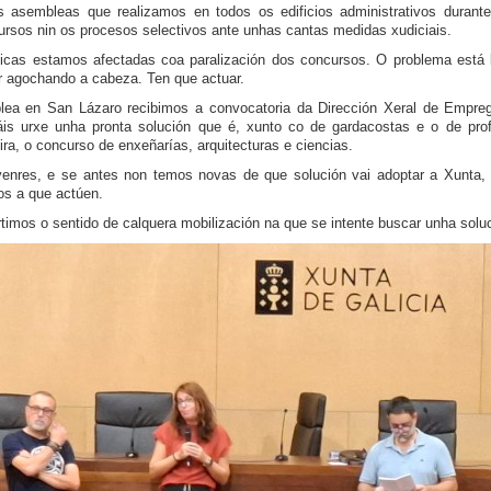
s asembleas que realizamos en todos os edificios administrativos durant
ursos nin os procesos selectivos ante unhas cantas medidas xudiciais.
cas estamos afectadas coa paralización dos concursos. O problema está 
r agochando a cabeza. Ten que actuar.
lea en San Lázaro recibimos a convocatoria da Dirección Xeral de Empre
s urxe unha pronta solución que é, xunto co de gardacostas e o de prof
ra, o concurso de enxeñarías, arquitecturas e ciencias.
venres, e se antes non temos novas de que solución vai adoptar a Xunta,
os a que actúen.
imos o sentido de calquera mobilización na que se intente buscar unha solu