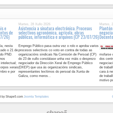
Martes, 28 Xullo 2026
Martes, 
is e
Asistencia a sinatura electrónica. Procesos
Plantón
entos de
selectivos agronómica, agrícola, obras
negocia
07/26)
públicas, informática e arquivos (CP 23/07/26)
Docent
ía, nesta
Emprego Público pasa outra vez o rolo e aproba varios
xado o 21 de
procesos selectivos co voto en contra de todas as
 do PND.
organizacións sindicais Na Comisión de Persoal (CP)
mofarse 
inos
do 23 de xullo constátase unha vez máis o desprezo
dos cent
intelectual;
negociador da Dirección Xeral de Emprego Público
negociaci
orpos xerais
(DXEP) que usa ás organizacións sindicais,
de trabal
mbro e por
representantes lexítimos do persoal da Xunta de
cara á n
Galiza, como meros...
de trabal
motivo po
ed by Shape5.com
Joomla Templates