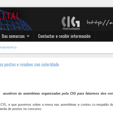
Das comarcas
Contactar e recibir información
Autonómica
os postos e resolver con celeridade
 acudiron ás asembleas organizadas pola CIG para falarmos dos conc
 CIG, e que puxemos sobre a mesa nas asembleas e contou co respaldo das
perda de postos no concurso.