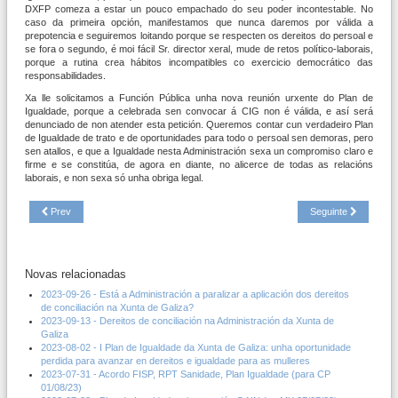
DXFP comeza a estar un pouco empachado do seu poder incontestable. No
caso da primeira opción, manifestamos que nunca daremos por válida a
prepotencia e seguiremos loitando porque se respecten os dereitos do persoal e
se fora o segundo, é moi fácil Sr. director xeral, mude de retos político-laborais,
porque a rutina crea hábitos incompatibles co exercicio democrático das
responsabilidades.
Xa lle solicitamos a Función Pública unha nova reunión urxente do Plan de
Igualdade, porque a celebrada sen convocar á CIG non é válida, e así será
denunciado de non atender esta petición. Queremos contar cun verdadeiro Plan
de Igualdade de trato e de oportunidades para todo o persoal sen demoras, pero
sen atallos, e que a Igualdade nesta Administración sexa un compromiso claro e
firme e se constitúa, de agora en diante, no alicerce de todas as relacións
laborais, e non sexa só unha obriga legal.
Prev
Seguinte
Novas relacionadas
2023-09-26 - Está a Administración a paralizar a aplicación dos dereitos
de conciliación na Xunta de Galiza?
2023-09-13 - Dereitos de conciliación na Administración da Xunta de
Galiza
2023-08-02 - I Plan de Igualdade da Xunta de Galiza: unha oportunidade
perdida para avanzar en dereitos e igualdade para as mulleres
2023-07-31 - Acordo FISP, RPT Sanidade, Plan Igualdade (para CP
01/08/23)