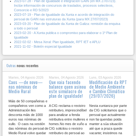
2023-07-28 - Plan de Igualdade e integración GAIN (en MX 27/07/23).
Inclúe información de concursos de traslados, procesos selectivos,
Consorcio e RD 5/2023
2023-07-19 - Plan de Igualdade da Xunta e acordo de integración do
persoal de GAIN nas estruturas da Xunta (para MX 27/07/2023)
2023-03-20 - Plan de Igualdade da Xunta de Galiza: remisión da enquisa
a todo o persoal
2023-02-20 - A Xunta publica o compromiso para elaborar o 1º Plan de
Igualdade
2022-02-02 - Mesa Xeral: Plan Igualdade, RPT IET e APLU
2021-11-02 - Boletín especial Igualdade
Outras
novas recentes
Martes, 04 Agosto 2026
Martes, 04 Agosto 2026
Luns, 03 Agosto 2026
Caos —de novo—
Que vaia facendo
Modificación da RPT
nas nóminas de
balance quen asinou
de Medio Ambiente
Medio Rural
este simulacro de
e Cambio Climático
plan de igualdade!
(29/07/2026)
Máis de 50 compañeiras e
compañeiros ven como a
A CIG reclama o rexistro
Nesta xuntanza por parte
Administración lles
retributivo, imprescindíbel
da CIG solicitamos que o
desconta máis de 1000
para analizar a fenda
persoal que actualmente
euros nas nóminas de
retributiva entre mulleres e
non fai quendas poida
xullo. O caos na xestión
homes.No mes de xuño a
manter a súa situación
das nóminas do persoal de
CIG solicitou o rexistro
até que a praza quede
Medio Rural volve quedar
retributivo do persoal ao
vacante; insistimos na