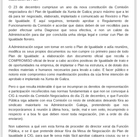
O 23 de decembro cumpriuse un ano da nova constitución da Comisión
negociadora do I Plan de Igualdade da Xunta de Galiza; prazo máximo que a lei
dá para ter negociado, elaborado, implantado e comunicado ao Rexistro o Plan
de Igualdade. E aquí seguimos, tentando aprobar o Regulamento de
Funcionamento da Comisión e acordar que datos deben de ser recollidos para
poder efectuar unha Diagnose que sexa efectiva, e non un calote da
Administración para dar por concluída unha obriga legal e contar cun Plan de
Igualdade floreiro.
A Administración segue sen tomar en serio o Plan de Igualdade e adía reunións,
modifica os seus propios documentos ou non cumpre co primeiro paso de todo
Plan de Igualdade: a elaboración dun documento oficial que recolla o
COMPROMISO oficial de levar a cabo accións positivas de Igualdade de trato e
de oportunidades na empresa, de implantar o Plan na estrutura, e de dotalo dos
medios materiais e humanos necesarios para levalo a cabo. E facer público e
notorio este compromiso como manifestación positiva da súa firme intención de
aprobalo e implantalo na Xunta de Galiza.
Pero o que resulta intolerable é que se incumpran os dereitos de representación
e participación recoñecidos nas normas fundamentais e que non se convoque á
CIG á reunión da Comisión Negociadora do día 21 de decembro, e que Función
Pública siga adiante con esa Comisión co resto de sindicatos deixando fóra ao
sindicato maioritario na Administración Galega, pretendendo que nos
incorporáramos á reunión á última hora,: tarde, mal e sen xeito, incumprindo o
respecto e a boa fe que deben rexer toda negociación, (nin a orde do día
enviaron).
Non sabemos a qué ven esta forma de proceder do director xeral da Función
Pública, e se é que pretende deixar fóra da Mesa de Negociación do Plan de
Igualdade á CIG, para que lle sexa máis fácil aprobar calquera cousa; ou se o