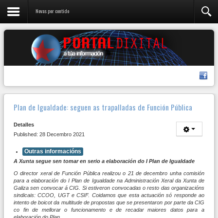
Novas por contido
Plan de Igualdade: seguen as trapalladas de Función Pública
Detalles
Published: 28 Decembro 2021
Outras informacións
A Xunta segue sen tomar en serio a elaboración do I Plan de Igualdade
O director xeral de Función Pública realizou o 21 de decembro unha comisión
para a elaboración do I Plan de Igualdade na Administración Xeral da Xunta de
Galiza sen convocar á CIG. Si estiveron convocadas o resto das organizacións
sindicais: CCOO, UGT e CSIF. Coidamos que esta actuación só responde ao
intento de boicot da multitude de propostas que se presentaron por parte da CIG
co fin de mellorar o funcionamento e de recadar maiores datos para a
elaboración do Plan.