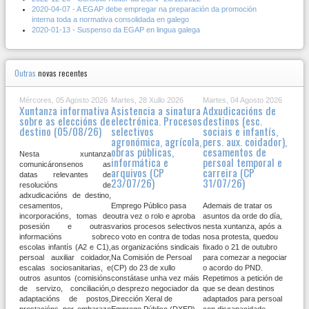
2020-04-07 - A EGAP debe empregar na preparación da promoción
interna toda a normativa consolidada en galego
2020-01-13 - Suspenso da EGAP en lingua galega
Outras
novas recentes
Mércores, 05 Agosto 2026
Martes, 28 Xullo 2026
Martes, 04 Agosto 2026
Xuntanza informativa
Asistencia a sinatura
Adxudicacións de
sobre as eleccións de
electrónica. Procesos
destinos (esc.
destino (05/08/26)
selectivos
sociais e infantís,
agronómica, agrícola,
pers. aux. coidador),
obras públicas,
cesamentos de
Nesta xuntanza
informática e
persoal temporal e
comunicáronsenos as
arquivos (CP
carreira (CP
datas relevantes de
23/07/26)
31/07/26)
resolucións de
adxudicacións de destino,
cesamentos,
Emprego Público pasa
Ademais de tratar os
incorporacións, tomas de
outra vez o rolo e aproba
asuntos da orde do día,
posesión e outras
varios procesos selectivos
nesta xuntanza, após a
informacións sobre
co voto en contra de todas
nosa protesta, quedou
escolas infantís (A2 e C1),
as organizacións sindicais
fixado o 21 de outubro
persoal auxiliar coidador,
Na Comisión de Persoal
para comezar a negociar
escalas sociosanitarias, e
(CP) do 23 de xullo
o acordo do PND.
outros asuntos (comisións
constátase unha vez máis
Repetimos a petición de
de servizo, conciliación,
o desprezo negociador da
que se dean destinos
adaptacións de postos,
Dirección Xeral de
adaptados para persoal
prestacións por embarazo
Emprego Público (DXEP)
con discapacidade