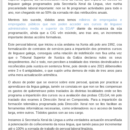
linguaxe galega programados pola Secretaría Xeral da Lingua, vive nunha
precariedade laboral importante: non se lle programan actividades para todo o
ano, non chegando nin ao 50% da xornada nin das retribucións anuais.
Mentres isto sucede, tódolos anos temos
milleiros de empregadas e
empregados públicos que non poden acceder aos cursos de linguaxe
administrativa media e superior da EGAP
diante da escaseza da súa
programación, aínda que a CIG vén esixindo, ano tras ano, un incremento
importante destas accións formativas.
Este persoal laboral, que iniciou a súa andaina na Xunta alá polo ano 1992, coa
formalización de contratos de servizos para a impartición dos primeiros cursos
de linguaxe galega, conseguiu unha relación de indefinición non fixa unha vez
que o Tribunal Superior de Xustiza da Galiza declarou nulos os seus
despedimentos. Así e todo, non perciben a totalidade dos trienios devindicados e
recoñecidos pola xustiza en sentenza firme, pois dende o ano 2021 débenselles
entre 3 e 6 antigüidades, o que supón unha demora de máis de tres anos para
unha mera actualización aritmética.
O abuso de poder que se exerce sobre este persoal, quizais por practicar a
aprendizaxe da lingua galega, tamén se constata en que non se lles compensan
os gastos de quilometraxe polos traslados ás distintas localidades onde se lles
programa a impartición dos cursos ou a avaliación das probas CELGA; nin polo
traslado dos exames á Dirección Xeral en Compostela. Para a impartición da
formación telemática programada pola Dirección Xeral non se lles facilitan as
ferramentas informáticas necesarias, como ordenadores ou o acceso de banda
larga, entre outros. Tódolos gastos son ao seu cargo.
Instamos á Secretaría Xeral da Lingua a unha verdadeira actuación encamiñada
á potenciación do coñecemento da nosa lingua, que tamén pasa por incrementar
até o 100% a xornada de traballo do persoal laboral lingüista.