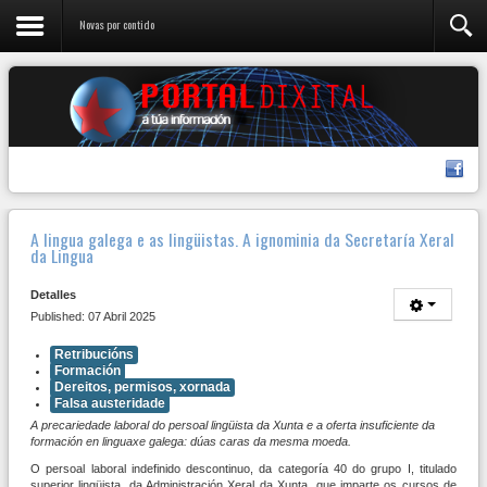
Novas por contido
A lingua galega e as lingüistas. A ignominia da Secretaría Xeral
da Lingua
Detalles
Published: 07 Abril 2025
Retribucións
Formación
Dereitos, permisos, xornada
Falsa austeridade
A precariedade laboral do persoal lingüista da Xunta e a oferta insuficiente da
formación en linguaxe galega: dúas caras da mesma moeda.
O persoal laboral indefinido descontinuo, da categoría 40 do grupo I, titulado
superior lingüista, da Administración Xeral da Xunta, que imparte os cursos de