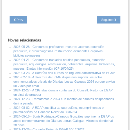
Prev
Seguinte
Novas relacionadas
2025-05-28 - Concursos profesores-mestres-axentes extensión
pesqueira, e arqueólogos/as-restauración-delineantes-arquivos-
bibliotecas-museos
2025-04-21 - Concursos traslados nautico-pesqueiras, extensión
pesqueira, arqueólogos, restauración, delineantes, arquivos, biblitoecas,
museos. E máis información (CP 16/04/25)
2025-03-23 - A «lotería» dos cursos de linguaxe administrativa da EGAP
2025-02-18 - A directora da EGAP di que non suprimiu os actos
conmemorativos oficiais do Día das Letras Galegas 2024 porque enviou
un vídeo por email
2024-12-27 - A CIG abandona a xuntanza do Consello Reitor da EGAP
en sinal de protesta
2024-12-23 - Rematamos o 2024 cun montón de asuntos despachados
dunha patada
2024-08-02 - A EGAP xustifica as supresións, incumprimentos e
privatizacións no Consello Reitor do 30/07/24
2024-05-16 - Sonia Rodríguez-Campos González suprime na EGAP os
actos conmemorativos do Día das Letras Galegas, vixentes dende hai
38 anos
2022-12-26 - Consello Reitor da EGAP 20/12/2022