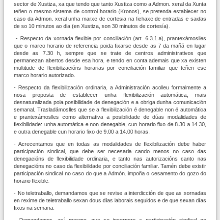
sector de Xustiza, xa que tendo que tanto Xustiza como a Admon. xeral da Xunta
teñen o mesmo sistema de control horario (Kronos), se pretenda establecer no
caso da Admon. xeral unha marxe de cortesia na fichaxe de entradas e saidas
de so 10 minutos ao dia (en Xustiza, son 30 minutos de cortesía).
- Respecto da xornada flexible por conciliación (art. 6.3.1.a), prantexámoslles
que o marco horario de referencia poida fixarse desde as 7 da mañá en lugar
desde as 7.30 h, sempre que se trate de centros administrativos que
permanezan abertos desde esa hora, e tendo en conta ademais que xa existen
multitude de flexibilizacións horarias por conciliación familiar que teñen ese
marco horario autorizado.
- Respecto da flexibilización ordinaria, a Administración acolleu formalmente a
nosa proposta de establecer unha flexibilización automática, mais
desnaturalizada pola posibilidade de denegación e a obriga dunha comunicación
semanal. Trasladámoslles que se a flexibilización é denegable non é automática
e prantexámoslles como alternativa a posibilidade de dúas modalidades de
flexibilidade: unha automática e non denegable, cun horario fixo de 8.30 a 14.30,
e outra denegable cun horario fixo de 9.00 a 14.00 horas.
- Acrecentamos que en todas as modalidades de flexibilización debe haber
participación sindical, que debe ser necesaria cando menos no caso das
denegacións de flexibilidade ordinaria, e tanto nas autorizacións canto nas
denegacións no caso da flexibilidade por conciliación familiar. Tamén debe existir
participación sindical no caso do que a Admón. impoña o cesamento do gozo do
horario flexible.
- No teletraballo, demandamos que se revise a interdicción de que as xornadas
en rexime de teletraballo sexan dous días laborais seguidos e de que sexan días
fixos na semana.
- Demandamos, así mesmo, que se incorpore a participación sindical no