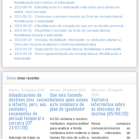
flexibilización pero menos no teletraballo
2013-06-04 - A flexibilización e o teletraballo máis perto pero aínda sen
definir: novo borrador
2013-05-31 - Convocase a primeira reunión da Orde de xornada laboral,
flexibilización e teletraballo
2013-05-22 - A flexibilización da xornada ten que ser un dereito universal
2013-04-22 - Dispoñíbel o borrador da Orde de xornada laboral,
flexibilidade horaria e teletraballo
2013-04-19 - Xornada, flexibilidade, teletraballo: os sindicatos plantan á
Dirección Xeral de Avaliación e Reforma Administrativa
2013-04-19 - Negociación da xornada laboral, flexibilidade e teletraballo
2013-04-18 - Nova regulamentación da xornada laboral, flexibilización e
teletraballo
Outras
novas recentes
Martes, 04 Agosto 2026
Martes, 04 Agosto 2026
Mércores, 05 Agosto
Adxudicacións de
Que vaia facendo
2026
destinos (esc. sociais
balance quen asinou
Xuntanza
e infantís, pers. aux.
este simulacro de
informativa sobre
coidador),
plan de igualdade!
as eleccións de
cesamentos de
destino (05/08/26)
persoal temporal e
A CIG reclama o rexistro
carreira (CP
retributivo, imprescindíbel
Nesta xuntanza
31/07/26)
para analizar a fenda
comunicáronsenos as
retributiva entre mulleres e
datas relevantes de
Ademais de tratar os
homes.No mes de xuño a
resolucións de