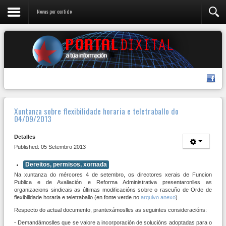
Novas por contido
Xuntanza sobre flexibilidade horaria e teletraballo do
04/09/2013
Detalles
Published: 05 Setembro 2013
Dereitos, permisos, xornada
Na xuntanza do mércores 4 de setembro, os directores xerais de Funcion
Publica e de Avaliación e Reforma Administrativa presentaronlles as
organizacions sindicais as últimas modificacións sobre o rascuño de Orde de
flexibilidade horaria e teletraballo (en fonte verde no
arquivo anexo
).
Respecto do actual documento, prantexámoslles as seguintes consideracións:
- Demandámoslles que se valore a incorporación de solucións adoptadas para o