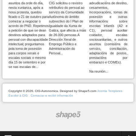
asuntos da orde do día,
CIG solicitou o rexistro
adxudicacións de destino,
nesta xuntanza, após a
retributivo do persoal ao
cesamentos,
nosa protesta, quedou
servizo da Comunidade
incorporacións, tomas de
fixado o 21 de outubro para
Autónoma do ámbito
posesión e outras
comezar a negociar o
subxectivo do I Plan de
informacións sobre
acordo do PND. Repetimos
Igualdade da Xunta de
escolas infantís (A2 e
a petición de que se dean
Galiza, que afecta a máis
C1), persoal auxiliar
destinos adaptados para
de 26.000 persoas.A
coidador, escalas
persoal con discapacidade
Dirección Xeral de
sociosanitarias, e outros
intelectual; preguntamos
Emprego Público e
asuntos (comisións de
pola toma de posesión
Administración do
servizo, conciliación,
para corpos xerais e
Persoal...
adaptacións de postos,
escalas sociais o mesmo
prestacións por
día 15 de setembro e por
embarazo e COMEs).
se nas escalas de...
Na reunión...
Copyright © 2026. CIG-Autonomica. Designed by Shape5.com
Joomla Templates
Escribir á CIG
Contactar e recibir información