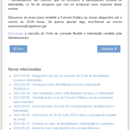
teletraballo, co fin de asegurar que non se produzan usos espurios deste
rexime.
Déusenos de prazo para remitirlle a Funcion Publica as nosas alegacións até o
venres ás 15:00 horas. Se queres aportar algo, escríbenos ao correo
autonomica@cigadmon.gal.
Descargar
o rascuño de Orde de xornada flexible e teletraballo remitido pola
Administracion
Prev
Seguinte
Novas relacionadas
2013-09-30 - Alegacións da CIG ao rascuño de Orde de flexibilidade
horaria e teletraballo
2013-09-26 - Xuntanza sobre flexibilidade horaria e teletraballo
25/09/2013
2013-09-19 - Sen novidades sobre a flexibilidade horaria e o teletraballo
2013-08-05 - Flexibilización e Lei de Función Pública: temas pendentes
para setembro
2013-09-02 - Novo borrador da orde de xornada laboral, flexibilización e
teletraballo
2013-06-20 - Instrucións do 20 de xuño 2013 sobre a xornada de traballo
de verán
2013-06-21 - Entrada en vigor da flexibilidade e teletraballo en setembro
2013-06-10 - Avances nas negociacións da xornada laboral e