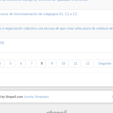
cesos de funcionarización de subgrupos A1, C1 e C2
 a negociación colectiva coa escusa de que crear unha praza de xefatura d
24)
4
5
6
7
8
9
10
11
12
Seguinte
ed by Shape5.com
Joomla Templates