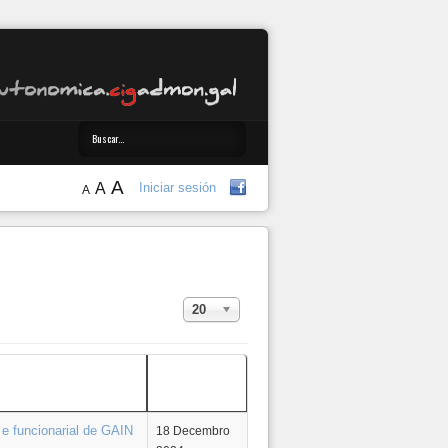
A
A
Iniciar sesión
A
Amosar #
20
Data de
creación
 e funcionarial de GAIN
18 Decembro