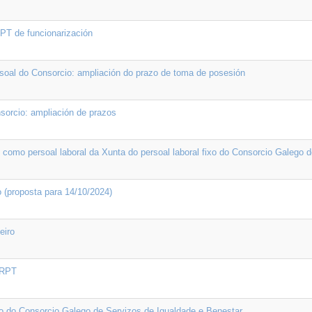
RPT de funcionarización
rsoal do Consorcio: ampliación do prazo de toma de posesión
nsorcio: ampliación de prazos
 como persoal laboral da Xunta do persoal laboral fixo do Consorcio Galego 
o (proposta para 14/10/2024)
eiro
 RPT
ixo do Consorcio Galego de Servizos de Igualdade e Benestar