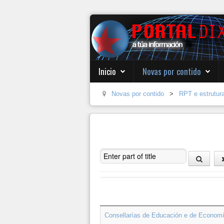
Inicio
Novas por contido
Novas por contido
>
RPT e estrutur
Enter part of title
Título
Consellarías de Educación e de Economía