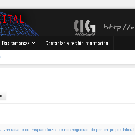
Das comarcas
Contactar e recibir información
a
 van adiante co traspaso forzoso e non negociado de persoal propio, laboral