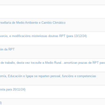
onsellaría de Medio Ambiente e Cambio Climático
rcio, e modificacións misteriosas doutras RPT (para 13/12/24)
ción da RPT
 de traballo, desta vez tocoulle a Medio Rural...amortizan prazas de RPT para
ía, Educación e Igape se reparten persoal, funcións e competencias
osta para 20/11/24)
4)