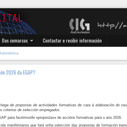
Das comarcas
Contactar e recibir información
Autonómica
ción 2026 da EGAP?
ega de propostas de actividades formativas de cara á elaboración do se
os criterios de selección empregados.
EGAP para facérmoslle
«
propostas
»
de accións formativas para o ano 2026.
ola maniféstanos que fará unha selección das propostas de formación tran