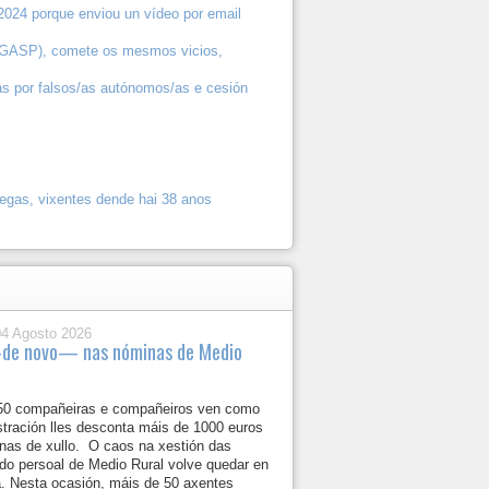
2024 porque enviou un vídeo por email
(AGASP), comete os mesmos vicios,
as por falsos/as autónomos/as e cesión
gas, vixentes dende hai 38 anos
04 Agosto 2026
de novo— nas nóminas de Medio
50 compañeiras e compañeiros ven como
stración lles desconta máis de 1000 euros
nas de xullo. O caos na xestión das
do persoal de Medio Rural volve quedar en
a. Nesta ocasión, máis de 50 axentes