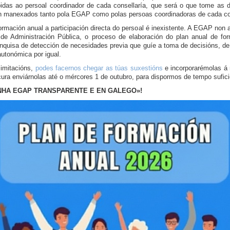
bidas ao persoal coordinador de cada consellaría, que será o que tome as
ión manexados tanto pola EGAP como polas persoas coordinadoras de cada co
rmación anual a participación directa do persoal é inexistente. A EGAP non a
 de Administración Pública, o proceso de elaboración do plan anual de fo
enquisa de detección de necesidades previa que guíe a toma de decisións, de
autonómica por igual.
limitacións,
podes facernos chegar as túas suxestións
e incorporarémolas á 
cura enviárnolas até o mércores 1 de outubro, para dispormos de tempo sufici
NHA EGAP TRANSPARENTE E EN GALEGO»!