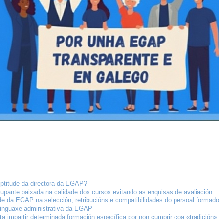
neptitude da directora da EGAP?
upante baixada na calidade dos cursos evitando as enquisas de avaliación
e da EGAP na selección, retribucións e compatibilidades do persoal formado
 linguaxe administrativa da EGAP
ta impartir determinada formación específica por non cumprir coa «tradición»