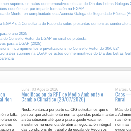
e non suprimiu os actos conmemorativos oficiais do Día das Letras Galegas 
cións económicas por impartir formación na EGAP
ensa do Monte, en complicidade coa Axencia Galega de Seguridade Pública 
ón á EGAP e á Consellaría de Facenda sobre presuntas sentenzas condenatori
para o ano 2025
a do Consello Reitor da EGAP en sinal de protesta
tivas para a EGAP (2025)
sións, incumprimentos e privatizacións no Consello Reitor do 30/07/24
González suprime na EGAP os actos conmemorativos do Día das Letras Gale
parencia
Luns, 03 Agosto 2026
Martes, 
non
Modificación da RPT de Medio Ambiente e
Caos —
al Non
Cambio Climático (29/07/2026)
Rural
Nesta xuntanza por parte da CIG solicitamos que o
Máis de 
ión e falta
persoal que actualmente non fai quendas poida manter
a Admini
mofarse do
a súa situación até que a praza quede vacante;
nas nómi
centros
insistimos na urxencia de abrir a negociación integral
nóminas 
iación a
das condicións de traballo da escala de Recursos
evidenci