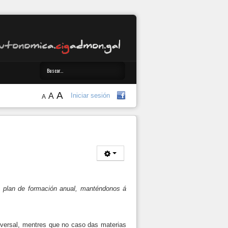
A
A
Iniciar sesión
A
u plan de formación anual, manténdonos á
sversal, mentres que no caso das materias