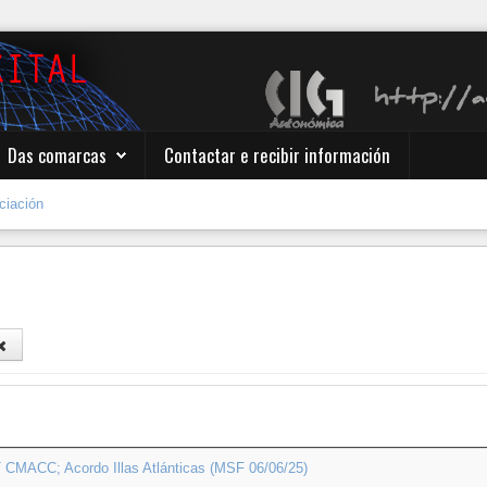
Das comarcas
Contactar e recibir información
ciación
T CMACC; Acordo Illas Atlánticas (MSF 06/06/25)