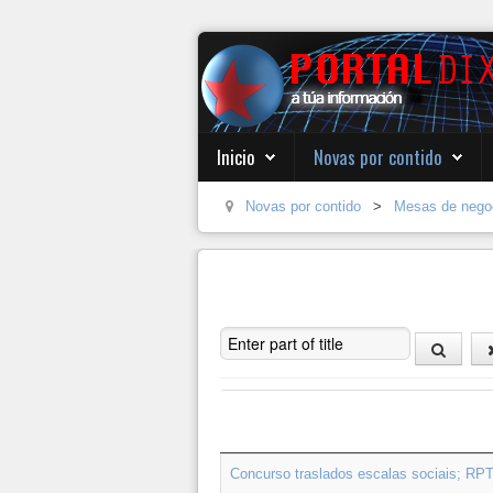
Inicio
Novas por contido
Novas por contido
>
Mesas de nego
Enter part of title
Título
Concurso traslados escalas sociais; RP