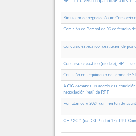
RPT IET e Vivenda (para MSF e MX 14/0
Simulacro de negociación no Consorcio
Comisión de Persoal do 06 de febreiro d
Concurso específico, destrución de p
Concurso específico (modelo), RPT Educ
Comisión de seguimento do acordo de SP
A CIG demanda un acordo das condicións 
negociación “real” da RPT
Rematamos o 2024 cun montón de asunt
OEP 2024 (da DXFP e Lei 17), RPT Conso