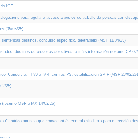
o do IGE
legacións para regular o acceso a postos de traballo de persoas con discapa
ios (05/05/25)
, sentenzas destinos, concurso específico, teletraballo (MSF 11/04/25)
slados, destinos de procesos selectivos, e máis información (resumo CP 07/
o, Consorcio, III-99 e IV-4, centros PS, estabilización SPIF (MSF 28/02/25)
/02/25)
ca (resumo MSF e MX 14/02/25)
io Climático anuncia que convocará ás centrais sindicais para a creación 